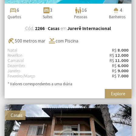
bed
bedroom_parent
family_restroom
shower
6
3
16
4
Quartos
Suítes
Pessoas
Banheiros
Cód.
2266
-
Casas
em
Jurerê Internacional
beach_access
pool
500 metros mar
com Piscina
Natal
R$
8.000
Reveillon
R$
12.000
Carnaval
R$
11.000
Dezembro
R$
6.000
Janeiro
R$
9.000
Fevereiro/Março
R$
7.000
* Valores correspondentes a uma diária
Explore
Casas