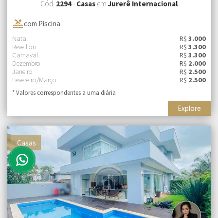
Cód.
2294
-
Casas
em
Jurerê Internacional
pool
com Piscina
Natal
R$
3.000
Reveillon
R$
3.300
Carnaval
R$
3.300
Dezembro
R$
2.000
Janeiro
R$
2.500
Fevereiro/Março
R$
2.500
* Valores correspondentes a uma diária
Explore
Casas