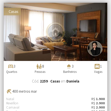
Casas
bed
family_restroom
shower
garage
3
8
3
1
Quartos
Pessoas
Banheiros
Vagas
Cód.
2259
-
Casas
em
Daniela
beach_access
400 metros mar
Natal
R$
1.900
Reveillon
R$
2.900
Carnaval
R$
2.900