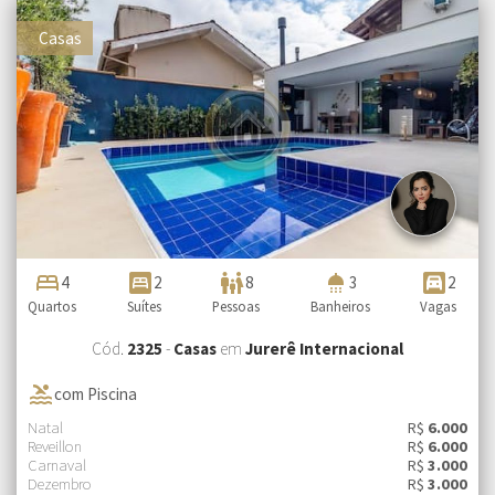
Casas
bed
bedroom_parent
family_restroom
shower
garage
4
2
8
3
2
Quartos
Suítes
Pessoas
Banheiros
Vagas
Cód.
2325
-
Casas
em
Jurerê Internacional
pool
com Piscina
Natal
R$
6.000
Reveillon
R$
6.000
Carnaval
R$
3.000
Dezembro
R$
3.000