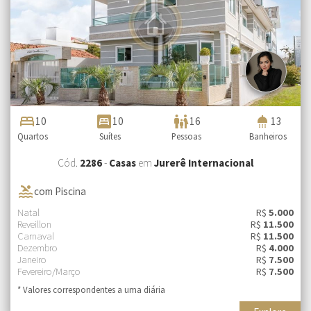
bed
bedroom_parent
family_restroom
shower
10
10
16
13
Quartos
Suítes
Pessoas
Banheiros
Cód.
2286
-
Casas
em
Jurerê Internacional
pool
com Piscina
Natal
R$
5.000
Reveillon
R$
11.500
Carnaval
R$
11.500
Dezembro
R$
4.000
Janeiro
R$
7.500
Fevereiro/Março
R$
7.500
* Valores correspondentes a uma diária