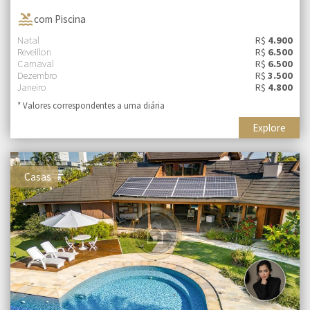
pool
com Piscina
Natal
R$
4.900
Reveillon
R$
6.500
Carnaval
R$
6.500
Dezembro
R$
3.500
Janeiro
R$
4.800
* Valores correspondentes a uma diária
Explore
Casas