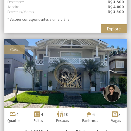
Dezembro
R$
3.500
Janeiro
R$
4.000
Fevereiro/Março
R$
3.300
* Valores correspondentes a uma diária
Explore
Casas
bed
bedroom_parent
family_restroom
shower
garage
4
4
10
6
3
Quartos
Suítes
Pessoas
Banheiros
Vagas