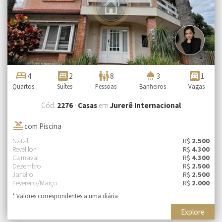
bed
bedroom_parent
family_restroom
shower
garage
4
2
8
3
1
Quartos
Suítes
Pessoas
Banheiros
Vagas
Cód.
2276
-
Casas
em
Jurerê Internacional
pool
com Piscina
Natal
R$
2.500
Reveillon
R$
4.300
Carnaval
R$
4.300
Dezembro
R$
2.500
Janeiro
R$
2.500
Fevereiro/Março
R$
2.000
* Valores correspondentes a uma diária
Explore