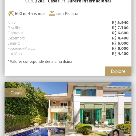
Cód.
2283
-
Casas
em
Jurerê Internacional
beach_access
pool
600 metros mar
com Piscina
Natal
R$
5.940
Reveillon
R$
7.700
Carnaval
R$
6.600
Dezembro
R$
4.400
Janeiro
R$
6.000
Fevereiro/Março
R$
6.000
IronMan
R$
4.400
* Valores correspondentes a uma diária
Explore
Casas