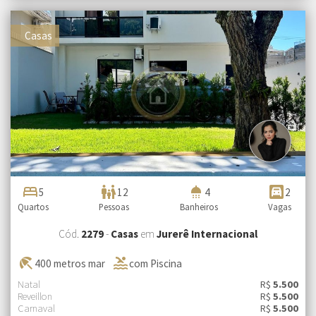
Casas
bed
family_restroom
shower
garage
5
12
4
2
Quartos
Pessoas
Banheiros
Vagas
Cód.
2279
-
Casas
em
Jurerê Internacional
beach_access
pool
400 metros mar
com Piscina
Natal
R$
5.500
Reveillon
R$
5.500
Carnaval
R$
5.500