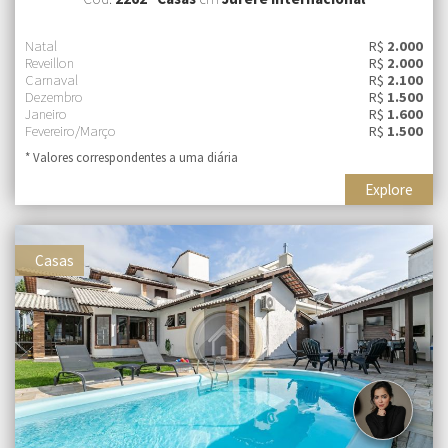
Natal
R$
2.000
Reveillon
R$
2.000
Carnaval
R$
2.100
Dezembro
R$
1.500
Janeiro
R$
1.600
Fevereiro/Março
R$
1.500
* Valores correspondentes a uma diária
Explore
Casas