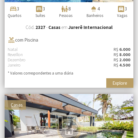
bed
bedroom_parent
family_restroom
shower
garage
3
3
8
4
3
Quartos
Suítes
Pessoas
Banheiros
Vagas
Cód.
2327
-
Casas
em
Jurerê Internacional
pool
com Piscina
Natal
R$
6.000
Reveillon
R$
8.000
Dezembro
R$
2.000
Janeiro
R$
4.500
* Valores correspondentes a uma diária
Explore
Casas