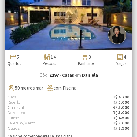
bed
family_restroom
shower
garage
5
14
3
4
Quartos
Pessoas
Banheiros
Vagas
Cód.
2297
-
Casas
em
Daniela
beach_access
pool
50 metros mar
com Piscina
Natal
R$
4.700
Reveillon
R$
5.000
Carnaval
R$
5.000
Dezembro
R$
3.000
Janeiro
R$
4.500
Fevereiro/Março
R$
3.000
Outros
R$
2.500
* Valores correspondentes a uma diária