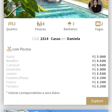
bed
family_restroom
shower
garage
3
8
3
2
Quartos
Pessoas
Banheiros
Vagas
Cód.
2314
-
Casas
em
Daniela
pool
com Piscina
Natal
R$
3.000
Reveillon
R$
5.500
Carnaval
R$
5.500
Dezembro
R$
3.000
Janeiro
R$
3.500
Fevereiro/Março
R$
3.200
Outros
R$
3.200
Feriados
R$
3.200
* Valores correspondentes a uma diária
Explore