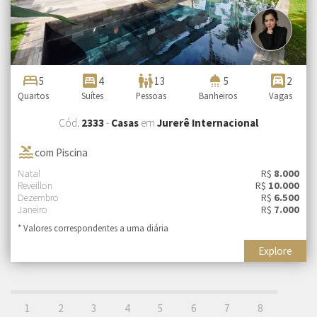
bed
bedroom_parent
family_restroom
shower
garage
5
4
13
5
2
Quartos
Suítes
Pessoas
Banheiros
Vagas
Cód.
2333
-
Casas
em
Jurerê Internacional
pool
com Piscina
Natal
R$
8.000
Reveillon
R$
10.000
Dezembro
R$
6.500
Janeiro
R$
7.000
* Valores correspondentes a uma diária
Explore
1
2
3
4
5
6
7
8