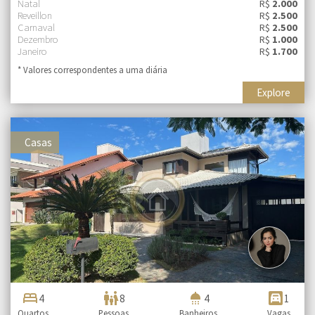
Natal
R$
2.000
Reveillon
R$
2.500
Carnaval
R$
2.500
Dezembro
R$
1.000
Janeiro
R$
1.700
* Valores correspondentes a uma diária
Explore
Casas
bed
family_restroom
shower
garage
4
8
4
1
Quartos
Pessoas
Banheiros
Vagas