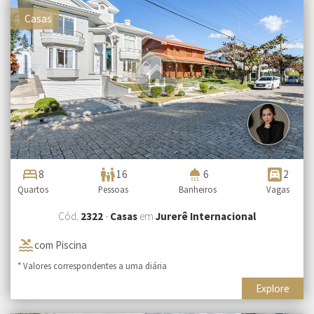
Casas
bed
family_restroom
shower
garage
8
16
6
2
Quartos
Pessoas
Banheiros
Vagas
Cód.
2322
-
Casas
em
Jurerê Internacional
pool
com Piscina
* Valores correspondentes a uma diária
Explore