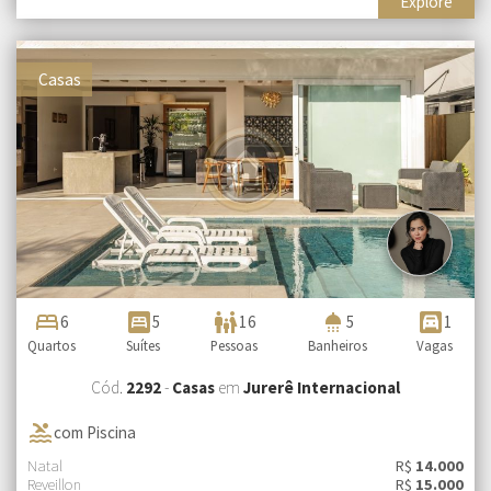
Explore
Casas
bed
bedroom_parent
family_restroom
shower
garage
6
5
16
5
1
Quartos
Suítes
Pessoas
Banheiros
Vagas
Cód.
2292
-
Casas
em
Jurerê Internacional
pool
com Piscina
Natal
R$
14.000
Reveillon
R$
15.000