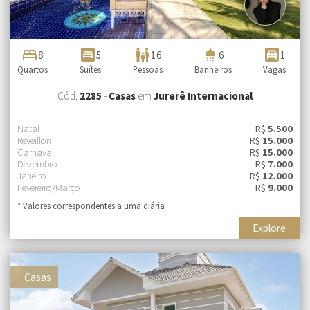
bed
bedroom_parent
family_restroom
shower
garage
8
5
16
6
1
Quartos
Suítes
Pessoas
Banheiros
Vagas
Cód.
2285
-
Casas
em
Jurerê Internacional
Natal
R$
5.500
Reveillon
R$
15.000
Carnaval
R$
15.000
Dezembro
R$
7.000
Janeiro
R$
12.000
Fevereiro/Março
R$
9.000
* Valores correspondentes a uma diária
Explore
Casas