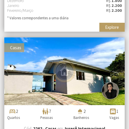
Dezembro
R$
1.800
Janeiro
R$
2.200
Fevereiro/Março
R$
2.200
* Valores correspondentes a uma diária
Explore
Casas
bed
family_restroom
shower
garage
2
7
2
1
Quartos
Pessoas
Banheiros
Vagas
Cód.
2262
-
Casas
em
Jurerê Internacional