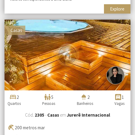
Explore
Casas
bed
family_restroom
shower
garage
2
5
2
1
Quartos
Pessoas
Banheiros
Vagas
Cód.
2305
-
Casas
em
Jurerê Internacional
beach_access
200 metros mar