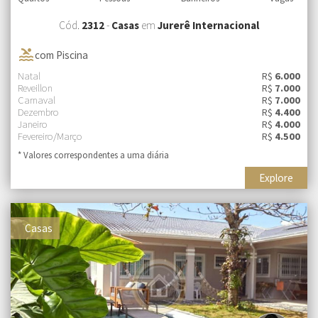
Cód.
2312
-
Casas
em
Jurerê Internacional
pool
com Piscina
Natal
R$
6.000
Reveillon
R$
7.000
Carnaval
R$
7.000
Dezembro
R$
4.400
Janeiro
R$
4.000
Fevereiro/Março
R$
4.500
* Valores correspondentes a uma diária
Explore
Casas