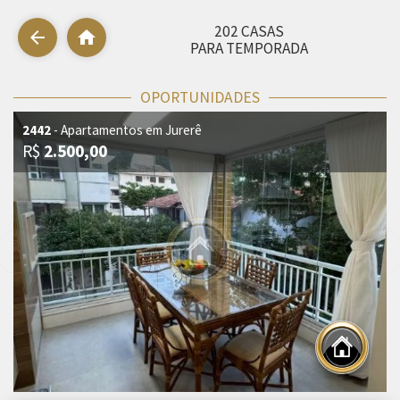
202 CASAS
arrow_back
home
PARA TEMPORADA
OPORTUNIDADES
2442
- Apartamentos em Jurerê
R$
2.500,00
chevron_left
chevron_right