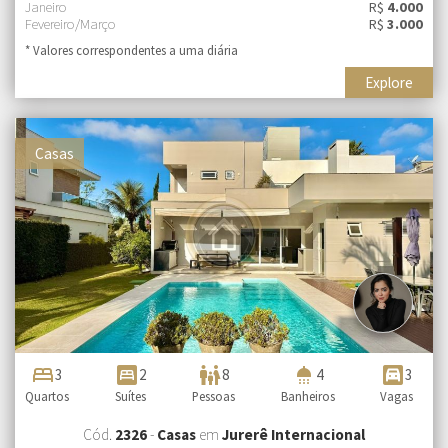
Janeiro
R$
4.000
Fevereiro/Março
R$
3.000
* Valores correspondentes a uma diária
Explore
Casas
bed
bedroom_parent
family_restroom
shower
garage
3
2
8
4
3
Quartos
Suítes
Pessoas
Banheiros
Vagas
Cód.
2326
-
Casas
em
Jurerê Internacional