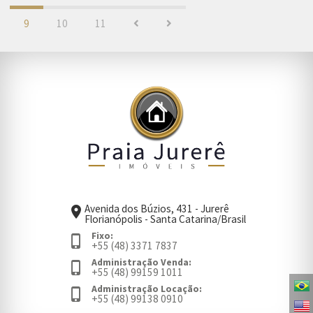
9
10
11
Avenida dos Búzios, 431 - Jurerê
place
Florianópolis - Santa Catarina/Brasil
Fixo:
phone_iphone
+55 (48) 3371 7837
Administração Venda:
phone_iphone
+55 (48) 99159 1011
Administração Locação:
phone_iphone
+55 (48) 99138 0910