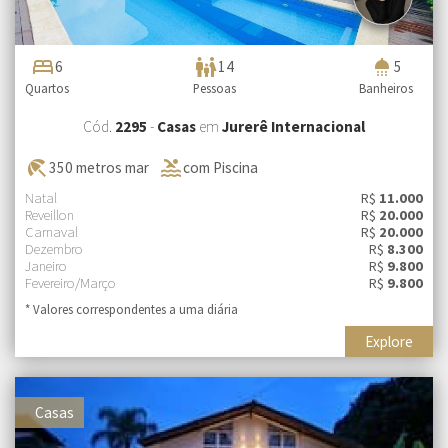
bed
family_restroom
shower
6
14
5
Quartos
Pessoas
Banheiros
Cód.
2295
-
Casas
em
Jurerê Internacional
beach_access
pool
350 metros mar
com Piscina
Natal
R$
11.000
Reveillon
R$
20.000
Carnaval
R$
20.000
Dezembro
R$
8.300
Janeiro
R$
9.800
Fevereiro/Março
R$
9.800
* Valores correspondentes a uma diária
Explore
Casas