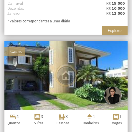
Carnaval
R$
15.000
Dezembro
R$
10.000
Janeiro
R$
12.000
* Valores correspondentes a uma diária
Explore
Casas
bed
bedroom_parent
family_restroom
shower
garage
4
3
8
1
1
Quartos
Suítes
Pessoas
Banheiros
Vagas