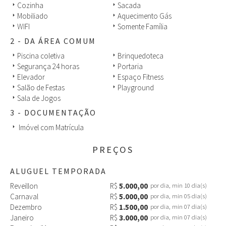
Cozinha
Sacada
arrow_right
arrow_right
Mobiliado
Aquecimento Gás
arrow_right
arrow_right
WIFI
Somente Família
arrow_right
arrow_right
2 - DA ÁREA COMUM
Piscina coletiva
Brinquedoteca
arrow_right
arrow_right
Segurança 24 horas
Portaria
arrow_right
arrow_right
Elevador
Espaço Fitness
arrow_right
arrow_right
Salão de Festas
Playground
arrow_right
arrow_right
Sala de Jogos
arrow_right
3 - DOCUMENTAÇÃO
Imóvel com Matrícula
arrow_right
PREÇOS
ALUGUEL TEMPORADA
Reveillon
R$
5.000,00
por dia, min 10 dia(s)
Carnaval
R$
5.000,00
por dia, min 05 dia(s)
Dezembro
R$
1.500,00
por dia, min 07 dia(s)
Janeiro
R$
3.000,00
por dia, min 07 dia(s)