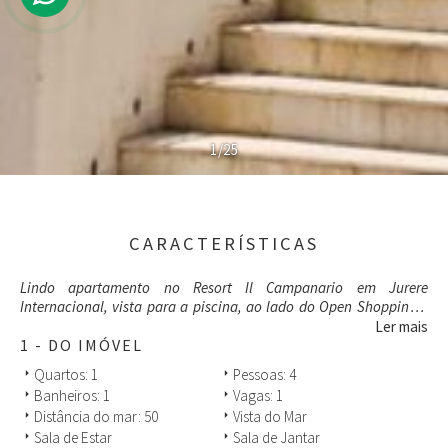
1/25
CARACTERÍSTICAS
Lindo apartamento no Resort Il Campanario em Jurere
Internacional, vista para a piscina, ao lado do Open Shopping e
estando a 50m da Praia.
Ler mais
Possibilidade de locação mensal até outubro.
1 - DO IMÓVEL
Quartos: 1
Pessoas: 4
arrow_right
arrow_right
Banheiros: 1
Vagas: 1
arrow_right
arrow_right
Distância do mar: 50
Vista do Mar
arrow_right
arrow_right
Sala de Estar
Sala de Jantar
arrow_right
arrow_right