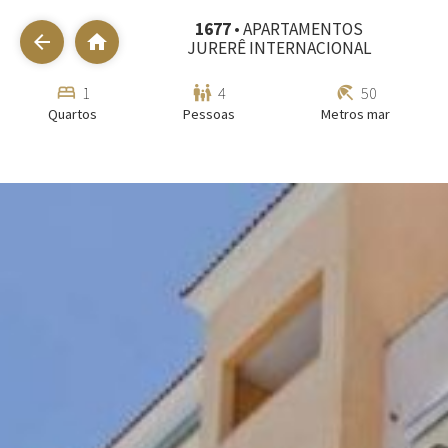
1677
• APARTAMENTOS
arrow_back
home
JURERÊ INTERNACIONAL
bed
family_restroom
beach_access
1
4
50
Quartos
Pessoas
Metros mar