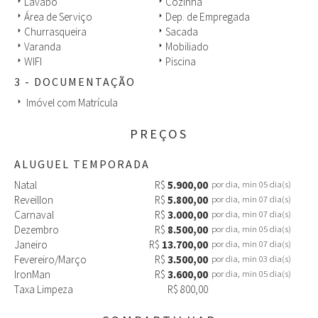
crianças. Além de sua perfeita localização, próximo a serviços,
Lavabo
Cozinha
arrow_right
arrow_right
comércio geral e transporte.
Área de Serviço
Dep. de Empregada
arrow_right
arrow_right
Churrasqueira
Sacada
arrow_right
arrow_right
Casa perfeita para passar as férias e aproveitar tudo de bom que
Varanda
Mobiliado
arrow_right
arrow_right
há em Florianópolis, além de ser na badalada praia de Jurerê
WIFI
Piscina
arrow_right
arrow_right
Internacional. Muito aconchegante e espaçosa.
3 - DOCUMENTAÇÃO
Nossa equipe de locação e venda estará disponível a qualquer
Imóvel com Matrícula
arrow_right
momento para sanar duvidas.
PREÇOS
VENDA: ESTUDA-SE PARCELAMENTO E APARTAMENTO EM JURERÊ
NA TROCA.
ALUGUEL TEMPORADA
Natal
R$
5.900,00
por dia, min 05 dia(s)
Reveillon
R$
5.800,00
por dia, min 07 dia(s)
Carnaval
R$
3.000,00
por dia, min 07 dia(s)
Dezembro
R$
8.500,00
por dia, min 05 dia(s)
Janeiro
R$
13.700,00
por dia, min 07 dia(s)
Fevereiro/Março
R$
3.500,00
por dia, min 03 dia(s)
IronMan
R$
3.600,00
por dia, min 05 dia(s)
Taxa Limpeza
R$ 800,00