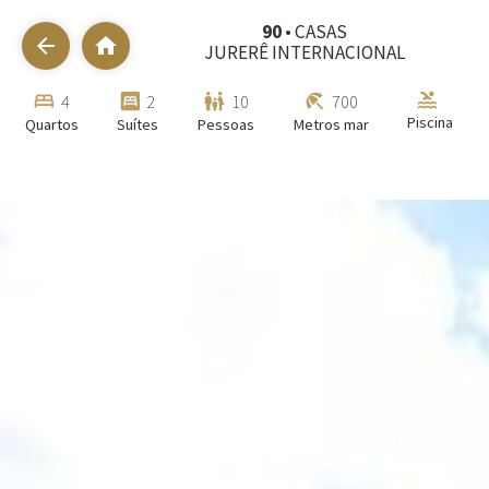
90
• CASAS
arrow_back
home
JURERÊ INTERNACIONAL
pool
bed
bedroom_parent
family_restroom
beach_access
4
2
10
700
Piscina
Quartos
Suítes
Pessoas
Metros mar