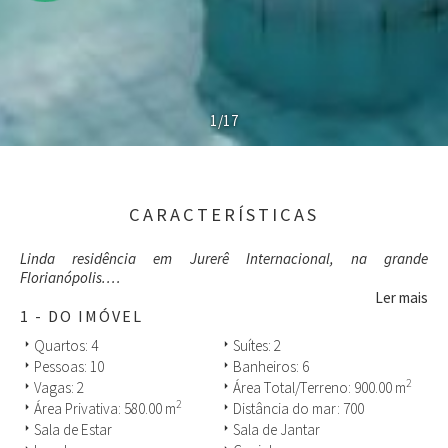
1/17
CARACTERÍSTICAS
Linda residência em Jurerê Internacional, na grande
Florianópolis.
Ler mais
A casa possui 4 dormitórios , 2 suítes, todos climatizados, 2
1 - DO IMÓVEL
garagens, sala de estar, piscina, jardim, internet wifi, despensa,
Quartos: 4
Suítes: 2
arrow_right
arrow_right
churrasqueira, TV a cabo, dependência de empregada, secadora e
Pessoas: 10
Banheiros: 6
arrow_right
arrow_right
máquina de lavar.
2
Vagas: 2
Área Total/Terreno: 900.00 m
arrow_right
arrow_right
2
Área Privativa: 580.00 m
Distância do mar: 700
arrow_right
arrow_right
Totalmente mobiliada e com total infraestrutura de lazer e
segurança. Permitido animais e é perfeita para famílias e
Sala de Estar
Sala de Jantar
arrow_right
arrow_right